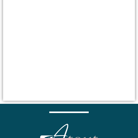
Modèles d'avenant au contrat de travail
Avenant - renouvellement CDD
Avenant - passage en CDI
Avenant - passage à temps partiel
Avenant - passage à temps plein
Avenant - augmentation rémunération
Rupture du contrat de travail
Rupture conventionnelle
Rupture du contrat d'apprentissage