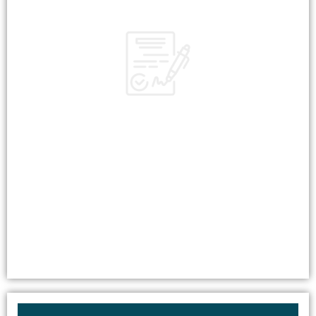
Cotisations MSA
Mandat de prélèvement
RIB MSA
Procuration aux services en ligne MSA
Demande de paiement trimestriel
Renonciation au paiement trimestriel